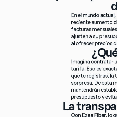
d
En el mundo actual, 
reciente aumento de
facturas mensuales 
ajusten a su presup
al ofrecer precios d
¿Qué
Imagina contratar u
tarifa. Eso es exact
que te registras, la
sorpresa. De esta m
mantendrán estables 
presupuesto y evita
La transpa
Con Ezee Fiber, lo q