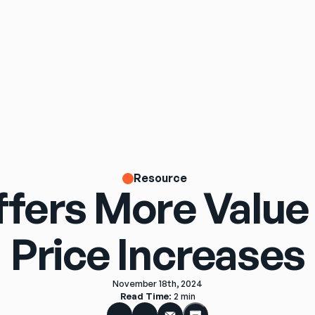
Resource
ffers More Valu
Price Increases
November 18th, 2024
Read Time
: 
2 min