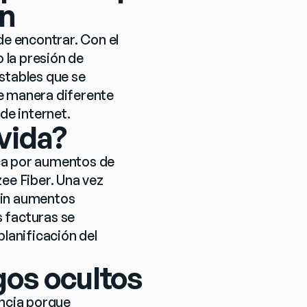
en
e encontrar. Con el 
la presión de 
stables que se 
e manera diferente 
de internet.
vida?
ca por aumentos de 
ee Fiber. Una vez 
sin aumentos 
 facturas se 
lanificación del 
gos ocultos
ncia porque 