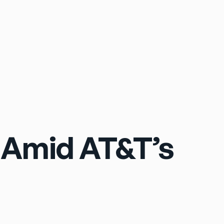
Sign In
e Amid AT&T’s