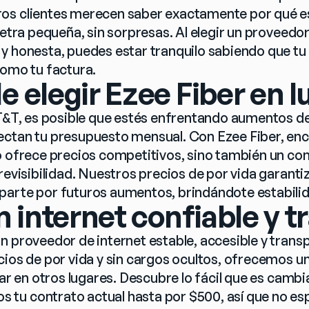
os clientes merecen saber exactamente por qué es
letra pequeña, sin sorpresas. Al elegir un proveedor 
y honesta, puedes estar tranquilo sabiendo que tu s
como tu factura.
e elegir Ezee Fiber en 
AT&T, es posible que estés enfrentando aumentos de
ctan tu presupuesto mensual. Con Ezee Fiber, enc
o ofrece precios competitivos, sino también un co
revisibilidad. Nuestros precios de por vida garanti
arte por futuros aumentos, brindándote estabilida
 internet confiable y 
n proveedor de internet estable, accesible y transp
cios de por vida y sin cargos ocultos, ofrecemos un
rar en otros lugares. Descubre lo fácil que es cambia
tu contrato actual hasta por $500, así que no es