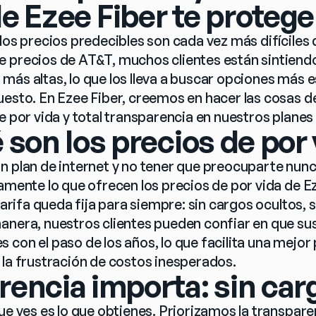
e Ezee Fiber te proteg
los precios predecibles son cada vez más difíciles d
 precios de AT&T, muchos clientes están sintiendo 
más altas, lo que los lleva a buscar opciones más e
uesto. En Ezee Fiber, creemos en hacer las cosas d
e por vida y total transparencia en nuestros planes 
 son los precios de por 
n plan de internet y no tener que preocuparte nun
amente lo que ofrecen los precios de por vida de Ez
 tarifa queda fija para siempre: sin cargos ocultos, 
anera, nuestros clientes pueden confiar en que sus
con el paso de los años, lo que facilita una mejor p
 la frustración de costos inesperados.
rencia importa: sin car
ue ves es lo que obtienes. Priorizamos la transpare