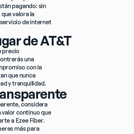
tán pagando: sin 
que valora la 
ervicio de internet 
lugar de AT&T
 precio 
ontrarás una 
mpromiso con la 
zan que nunca 
d y tranquilidad.
transparente
arente, considera 
 valor continuo que 
rte a Ezee Fiber. 
peres más para 