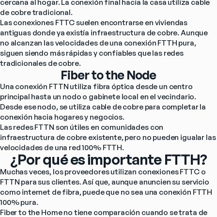
cercana al hogar. La conexión final hacia la casa utiliza cable 
de cobre tradicional.
Las conexiones FTTC suelen encontrarse en viviendas 
antiguas donde ya existía infraestructura de cobre. Aunque 
no alcanzan las velocidades de una conexión FTTH pura, 
siguen siendo más rápidas y confiables que las redes 
tradicionales de cobre.
Fiber to the Node
Una conexión FTTN utiliza fibra óptica desde un centro 
principal hasta un nodo o gabinete local en el vecindario. 
Desde ese nodo, se utiliza cable de cobre para completar la 
conexión hacia hogares y negocios.
Las redes FTTN son útiles en comunidades con 
infraestructura de cobre existente, pero no pueden igualar las 
velocidades de una red 100% FTTH.
¿Por qué es importante FTTH?
Muchas veces, los proveedores utilizan conexiones FTTC o 
FTTN para sus clientes. Así que, aunque anuncien su servicio 
como internet de fibra, puede que no sea una conexión FTTH 
100% pura.
Fiber to the Home no tiene comparación cuando se trata de 