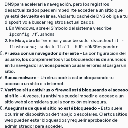
DNS para acelerar la navegación, pero los registros 
desactualizados pueden impedirte acceder a un sitio que 
ya está de vuelta en línea. Vaciar tu caché de DNS obliga a tu 
dispositivo a buscar registros actualizados.
En Windows, abre el Símbolo del sistema y escribe 
ipconfig /flushdns
En Mac, abre la Terminal y escribe 
sudo dscacheutil -
flushcache; sudo killall -HUP mDNSResponder
Prueba con un navegador diferente
 – La configuración del 
usuario, los complementos y los bloqueadores de anuncios 
en tu navegador a veces pueden causar errores al cargar un 
sitio.
Busca malware
 – Un virus podría estar bloqueando tu 
acceso a un sitio o a internet.
Verifica si tu antivirus o firewall está bloqueando el acceso 
al sitio
 – A veces, tu antivirus puede impedir el acceso a un 
sitio web si considera que la conexión es insegura.
Asegúrate de que el sitio no esté bloqueado
 – Esto suele 
ocurrir en dispositivos de trabajo o escolares. Ciertos sitios 
web pueden estar bloqueados y requerir aprobación del 
administrador para acceder.