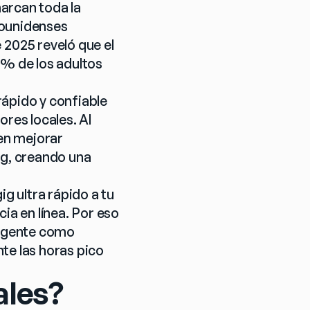
arcan toda la 
ounidenses 
025 reveló que el 
% de los adultos 
ápido y confiable 
res locales. Al 
en mejorar 
g, creando una 
g ultra rápido a tu 
a en línea. Por eso 
ligente como 
te las horas pico 
ales?