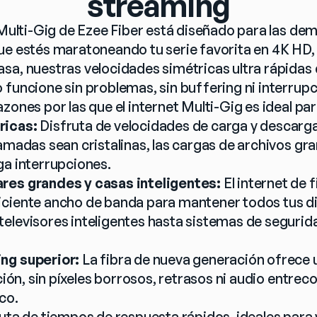
streaming
 Multi-Gig de Ezee Fiber está diseñado para las dem
ue estés maratoneando tu serie favorita en 4K HD, j
sa, nuestras velocidades simétricas ultra rápidas d
 funcione sin problemas, sin buffering ni interrupc
zones por las que el internet Multi-Gig es ideal par
ricas:
 Disfruta de velocidades de carga y descarga 
amadas sean cristalinas, las cargas de archivos gra
ga interrupciones.
res grandes y casas inteligentes:
 El internet de 
ciente ancho de banda para mantener todos tus di
elevisores inteligentes hasta sistemas de seguridad
ng superior:
 La fibra de nueva generación ofrece 
ición, sin píxeles borrosos, retrasos ni audio entreco
co.
ruta de tiempos de respuesta rápidos, ideales para 