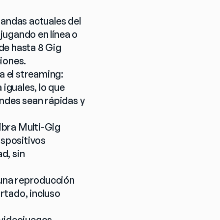
andas actuales del 
ugando en línea o 
e hasta 8 Gig 
iones.
a el streaming:
iguales, lo que 
ndes sean rápidas y 
fibra Multi-Gig 
spositivos 
, sin 
una reproducción 
rtado, incluso 
videojuegos 