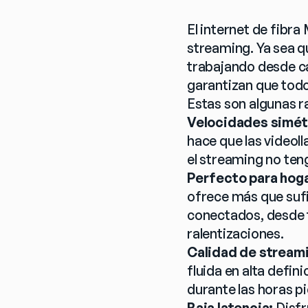
El internet de fibra
streaming. Ya sea q
trabajando desde ca
garantizan que todo
Estas son algunas ra
Velocidades simét
hace que las videoll
el streaming no ten
Perfecto para hoga
ofrece más que sufi
conectados, desde t
ralentizaciones.
Calidad de streami
fluida en alta defin
durante las horas pi
Baja latencia:
 Disf