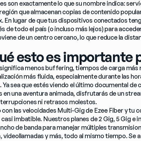
les son exactamente lo que su nombre indica: servi
 región que almacenan copias de contenido popula
ix. En lugar de que tus dispositivos conectados ten
 de todo el país (o incluso más lejos) para acceder 
oviene de un centro cercano, lo que reduce la dista
ué esto es importante p
significa menos buffering, tiempos de carga más r
alización más fluida, especialmente durante las hor
. Ya sea que estés viendo el último documental de c
s en una aventura animada, disfrutarás de un strea
interrupciones ni retrasos molestos.
con las velocidades Multi-Gig de Ezee Fiber y tu c
casi imbatible. Nuestros planes de 2 Gig, 5 Gig e in
ancho de banda para manejar múltiples transmisione
a, videollamadas y más, todo al mismo tiempo. Se a