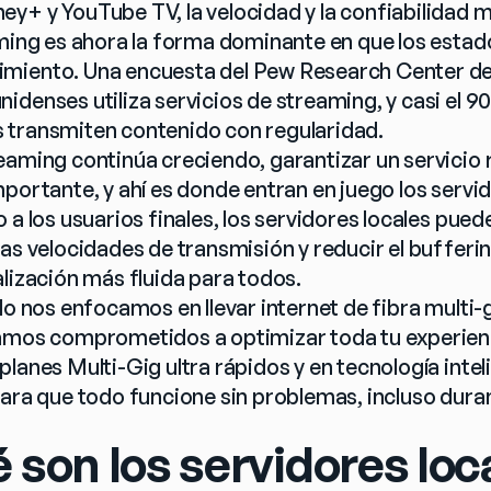
y+ y YouTube TV, la velocidad y la confiabilidad m
aming es ahora la forma dominante en que los estad
miento. Una encuesta del Pew Research Center de 2
denses utiliza servicios de streaming, y casi el 90
 transmiten contenido con regularidad.
eaming continúa creciendo, garantizar un servicio r
portante, y ahí es donde entran en juego los servido
 a los usuarios finales, los servidores locales pued
as velocidades de transmisión y reducir el bufferin
alización más fluida para todos.
lo nos enfocamos en llevar internet de fibra multi-gi
amos comprometidos a optimizar toda tu experienci
planes Multi-Gig ultra rápidos y en tecnología inte
ara que todo funcione sin problemas, incluso duran
 son los servidores loc