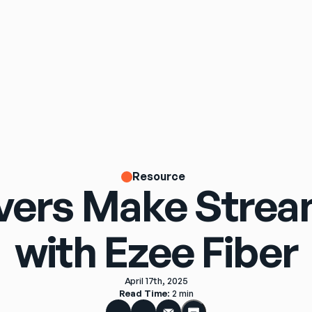
Resource
vers Make Stre
with Ezee Fiber
April 17th, 2025
Read Time
: 
2 min