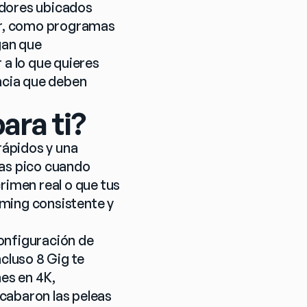
dores ubicados 
r, como programas 
gan que 
a lo que quieres 
ncia que deben 
ara ti?
ápidos y una 
as pico cuando 
rimen real o que tus 
ming consistente y 
onfiguración de 
cluso 8 Gig te 
s en 4K, 
cabaron las peleas 