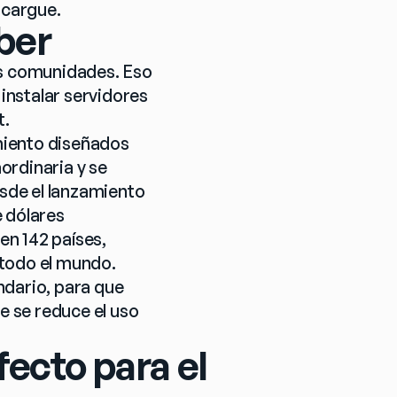
 cargue.
iber
s comunidades. Eso 
nstalar servidores 
t.
iento diseñados 
rdinaria y se 
de el lanzamiento 
 dólares 
n 142 países, 
 todo el mundo.
dario, para que 
 se reduce el uso 
fecto para el