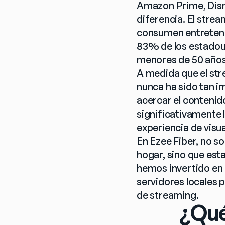
Amazon Prime, Disne
diferencia. El stre
consumen entreteni
83% de los estadouni
menores de 50 años
A medida que el str
nunca ha sido tan im
acercar el contenido
significativamente l
experiencia de visu
En Ezee Fiber, no so
hogar, sino que est
hemos invertido en 
servidores locales p
de streaming.
¿Qué