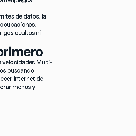
mites de datos, la 
eocupaciones. 
rgos ocultos ni 
primero
a velocidades Multi-
mos buscando 
cer internet de 
perar menos y 