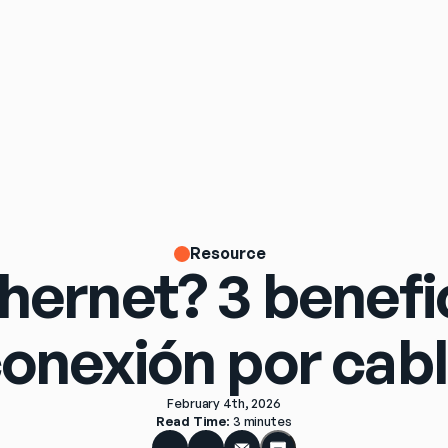
Resource
hernet? 3 benefi
onexión por cab
February 4th, 2026
Read Time
: 
3 minutes