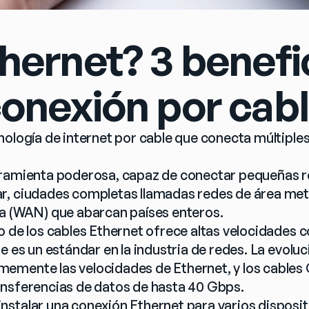
hernet? 3 benefi
onexión por cab
ología de internet por cable que conecta múltiples 
ramienta poderosa, capaz de conectar pequeñas red
r, ciudades completas llamadas redes de área met
a (WAN) que abarcan países enteros.
o de los cables Ethernet ofrece altas velocidades c
e es un estándar en la industria de redes. La evoluc
mente las velocidades de Ethernet, y los cables C
ansferencias de datos de hasta 40 Gbps.
stalar una conexión Ethernet para varios dispositi