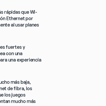
s rápidas que Wi-
ón Ethernet por 
nte al usar planes 
s fuertes y 
ea con una 
ara una experiencia 
ucho más baja, 
t de fibra, los 
e los juegos 
ientan mucho más 