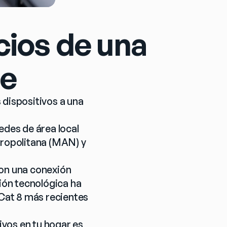
cios de una
le
dispositivos a una 
es de área local 
ropolitana (MAN) y 
on una conexión 
ión tecnológica ha 
at 8 más recientes 
vos en tu hogar es 