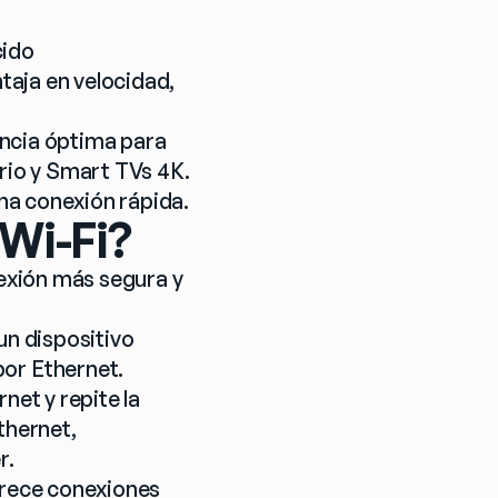
ido 
aja en velocidad, 
ncia óptima para 
rio y Smart TVs 4K.
na conexión rápida.
Wi-Fi?
xión más segura y 
n dispositivo 
or Ethernet.
et y repite la 
hernet, 
r.
frece conexiones 