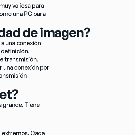
muy valiosa para 
como una PC para 
lidad de imagen?
 a una conexión 
definición.
e transmisión. 
r una conexión por 
ansmisión 
et?
 grande. Tiene 
 extremos. Cada 