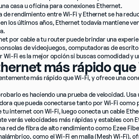
una casa u oficina para conexiones Ethernet.
a de rendimiento entre Wi-Fi y Ethernet se ha reduc
n los últimos años, Ethernet todavía mantiene vent
a.
et por cable a tu router puede brindar una experie
consolas de videojuegos, computadoras de escrito
 Wi-Fi es la mejor opción si buscas comodidad y u
thernet más rápido que 
entemente más rápido que Wi-Fi, y ofrece una cone
barlo es haciendo una prueba de velocidad. Usa u
ra que pueda conectarse tanto por Wi-Fi como p
 tu internet con Wi-Fi, luego conecta un cable Ethern
 verás velocidades más rápidas y estables con Et
a red de fibra de alto rendimiento como Ezee Fibe
inalámbrico, como el Wi-Fi en malla (Mesh Wi-Fi), o