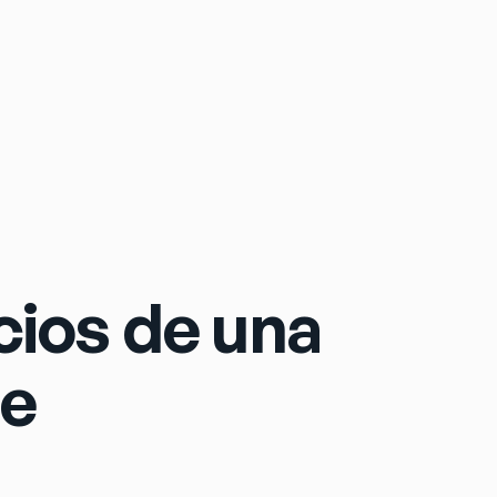
Sign In
cios de una
le