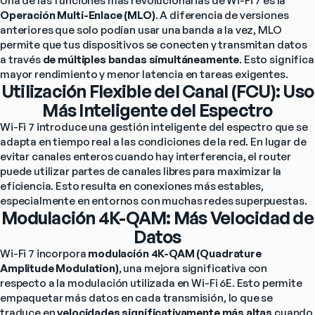
Una de las funciones más revolucionarias de Wi-Fi 7 es la 
Operación Multi-Enlace (MLO)
. A diferencia de versiones 
anteriores que solo podían usar una banda a la vez, MLO 
permite que tus dispositivos se conecten y transmitan datos 
a través 
de múltiples bandas simultáneamente
. Esto significa 
mayor rendimiento y menor latencia en tareas exigentes.
Utilización Flexible del Canal (FCU): Uso
Más Inteligente del Espectro
Wi-Fi 7 introduce una gestión inteligente del espectro que se 
adapta en tiempo real a las condiciones de la red. En lugar de 
evitar canales enteros cuando hay interferencia, el router 
puede utilizar partes de canales libres para maximizar la 
eficiencia. Esto resulta en conexiones más estables, 
especialmente en entornos con muchas redes superpuestas.
Modulación 4K-QAM: Más Velocidad de
Datos
Wi-Fi 7 incorpora 
modulación 4K-QAM (Quadrature 
Amplitude Modulation)
, una mejora significativa con 
respecto a la modulación utilizada en Wi-Fi 6E. Esto permite 
empaquetar más datos en cada transmisión, lo que se 
traduce en 
velocidades significativamente más altas
 cuando 