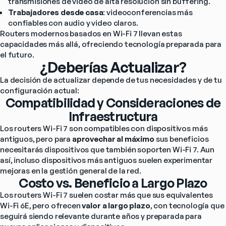
transmisiones de video de alta resolución sin buffering.
Trabajadores desde casa
: videoconferencias más 
confiables con audio y video claros.
Routers modernos basados en Wi-Fi 7 llevan estas 
capacidades más allá, ofreciendo tecnología preparada para 
el futuro.
¿Deberías Actualizar?
La decisión de actualizar depende de tus necesidades y de tu 
configuración actual:
Compatibilidad y Consideraciones de
Infraestructura
Los routers Wi-Fi 7 son compatibles con dispositivos más 
antiguos, pero para 
aprovechar al máximo
 sus beneficios 
necesitarás dispositivos que también soporten Wi-Fi 7. Aun 
así, incluso dispositivos más antiguos suelen experimentar 
mejoras en la gestión general de la red.
Costo vs. Beneficio a Largo Plazo
Los routers Wi-Fi 7 suelen costar más que sus equivalentes 
Wi-Fi 6E, pero ofrecen 
valor a largo plazo
, con tecnología que 
seguirá siendo relevante durante años y preparada para 