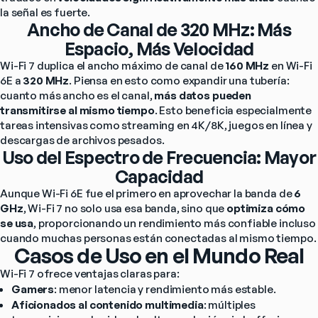
la señal es fuerte.
Ancho de Canal de 320 MHz: Más
Espacio, Más Velocidad
Wi-Fi 7 duplica el ancho máximo de canal de 
160 MHz
 en Wi-Fi 
6E a 
320 MHz
. Piensa en esto como expandir una tubería: 
cuanto más ancho es el canal, 
más datos pueden 
transmitirse al mismo tiempo
. Esto beneficia especialmente 
tareas intensivas como streaming en 4K/8K, juegos en línea y 
descargas de archivos pesados.
Uso del Espectro de Frecuencia: Mayor
Capacidad
Aunque Wi-Fi 6E fue el primero en aprovechar la banda de 
6 
GHz
, Wi-Fi 7 no solo usa esa banda, sino que 
optimiza cómo 
se usa
, proporcionando un rendimiento más confiable incluso 
cuando muchas personas están conectadas al mismo tiempo.
Casos de Uso en el Mundo Real
Wi-Fi 7 ofrece ventajas claras para:
Gamers
: menor latencia y rendimiento más estable.
Aficionados al contenido multimedia
: múltiples 