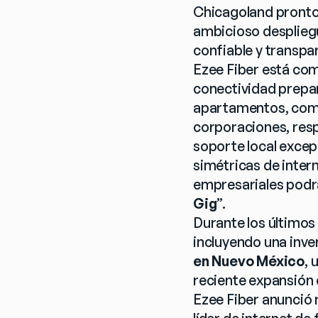
Chicagoland pronto d
ambicioso desplieg
confiable y transpa
Ezee Fiber está co
conectividad prepar
apartamentos, comu
corporaciones, respa
soporte local excep
simétricas de intern
empresariales podrá
Gig
”.
Durante los últimos
incluyendo una inve
en Nuevo México
, 
reciente expansión 
Ezee Fiber anunció 