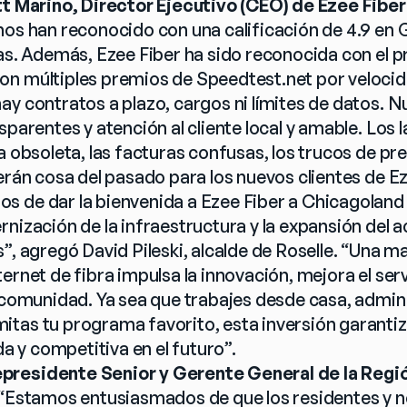
t Marino, Director Ejecutivo (CEO) de Ezee Fiber
nos han reconocido con una calificación de 4.9 en G
las. Además, Ezee Fiber ha sido reconocida con el p
n múltiples premios de Speedtest.net por velocida
y contratos a plazo, cargos ni límites de datos. Nu
sparentes y atención al cliente local y amable. Los 
 obsoleta, las facturas confusas, los trucos de preci
erán cosa del pasado para los nuevos clientes de Ez
 de dar la bienvenida a Ezee Fiber a Chicagoland
nización de la infraestructura y la expansión del ac
s”, agregó David Pileski, alcalde de Roselle. “Una 
ernet de fibra impulsa la innovación, mejora el serv
a comunidad. Ya sea que trabajes desde casa, admini
tas tu programa favorito, esta inversión garantiza
 y competitiva en el futuro”.
presidente Senior y Gerente General de la Regi
: “Estamos entusiasmados de que los residentes y n