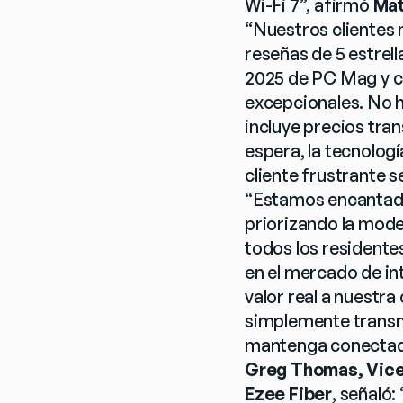
Wi-Fi 7”, afirmó 
Mat
“Nuestros clientes 
reseñas de 5 estrel
2025 de PC Mag y co
excepcionales. No ha
incluye precios tran
espera, la tecnología
cliente frustrante s
“Estamos encantados
priorizando la moder
todos los residente
en el mercado de int
valor real a nuestr
simplemente transmi
mantenga conectada
Greg Thomas, Vice
Ezee Fiber
, señaló