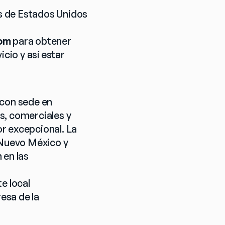
 de Estados Unidos 
com
 para obtener 
cio y así estar 
con sede en 
, comerciales y 
r excepcional. La 
 Nuevo México y 
en las 
e local 
sa de la 