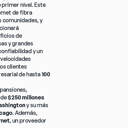
primer nivel. Este 
ernet de fibra 
s comunidades, y 
cionará 
icios de 
as y grandes 
onfiabilidad y un 
 velocidades 
os clientes 
sarial de hasta 
100 
pansiones, 
 de 
$250 millones 
Washington
 y su más 
icago
. Además, 
rnet
, un proveedor 