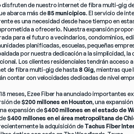
isfruten de nuestro internet de fibra multi-gig de 
ue abarca más de 
85 municipios
. El servicio de int
rente es una necesidad desde hace tiempo en esta
mprometida a ofrecerlo. Nuestra expansión propor
ada para el futuro a vecindarios, condominios, edif
nidades planificadas, escuelas, pequeñas empres
ldada por nuestra dedicación a la simplicidad, la c
cional. Los clientes residenciales tendrán acceso a
et de fibra multi-gig de hasta 
8 Gig
, mientras que l
n contar con velocidades dedicadas de nivel empre
 18 meses, Ezee Fiber ha anunciado importantes ex
rsión de 
$200 millones en Houston
, una expansión
una expansión de 
$400 millones en el estado de 
de 
$400 millones en el área metropolitana de Ch
recientemente la adquisición de 
Tachus Fiber Inte