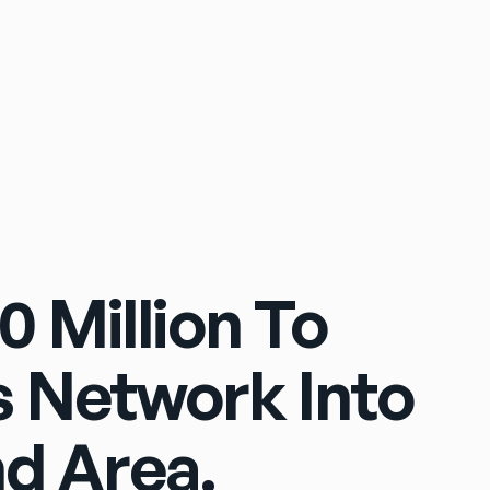
Sign In
0 Million To
 Network Into
d Area.