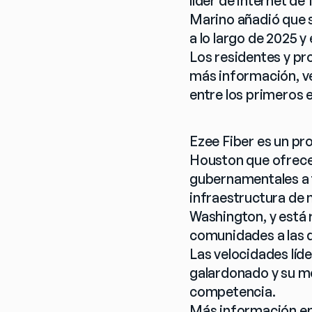
líder de internet d
Marino añadió que s
a lo largo de 2025 y
Los residentes y pr
más información, ver
entre los primeros e
Ezee Fiber es un pr
Houston que ofrece 
gubernamentales a t
infraestructura de 
Washington, y está r
comunidades a las q
Las velocidades líder
galardonado y su mo
competencia.
Más información en