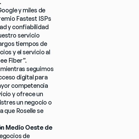
.
oogle y miles de 
remio Fastest ISPs 
d y confiabilidad 
estro servicio 
largos tiempos de 
os y el servicio al 
ee Fiber”.
 mientras seguimos 
ceso digital para 
mayor competencia 
icio y ofrece un 
stres un negocio o 
 que Roselle se 
ón Medio Oeste de 
egocios de 