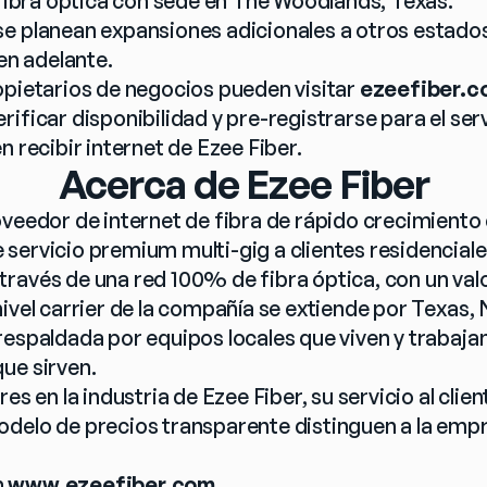
e fibra óptica con sede en The Woodlands, Texas.
e planean expansiones adicionales a otros estados
 en adelante.
opietarios de negocios pueden visitar 
ezeefiber.
ificar disponibilidad y pre-registrarse para el servi
n recibir internet de Ezee Fiber.
Acerca de Ezee Fiber
oveedor de internet de fibra de rápido crecimiento 
servicio premium multi-gig a clientes residenciales
ravés de una red 100% de fibra óptica, con un valo
nivel carrier de la compañía se extiende por Texas,
espaldada por equipos locales que viven y trabajan 
ue sirven.
es en la industria de Ezee Fiber, su servicio al client
delo de precios transparente distinguen a la empre
 
www.ezeefiber.com