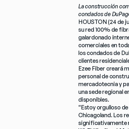
La construcción come
condados de DuPage,
HOUSTON (24 de juli
su red 100% de fibra
galardonado internet
comerciales en tod
los condados de DuP
clientes residencia
Ezee Fiber creará m
personal de construc
mercadotecnia y par
una sede regional en
disponibles.
“Estoy orgulloso de 
Chicagoland. Los re
significativamente 