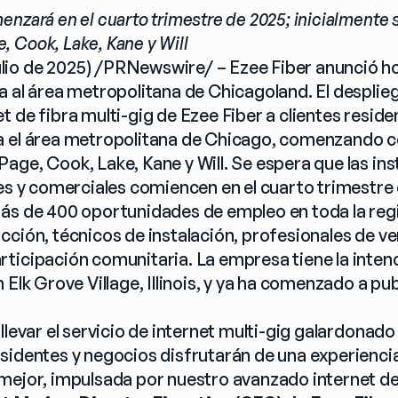
nzará en el cuarto trimestre de 2025; inicialmente s
 Cook, Lake, Kane y Will
o de 2025) /PRNewswire/ – Ezee Fiber anunció hoy
 al área metropolitana de Chicagoland. El despliegue
 de fibra multi-gig de Ezee Fiber a clientes residen
a el área metropolitana de Chicago, comenzando 
age, Cook, Lake, Kane y Will. Se espera que las ins
les y comerciales comiencen en el cuarto trimestre
ás de 400 oportunidades de empleo en toda la regi
ción, técnicos de instalación, profesionales de ven
ticipación comunitaria. La empresa tiene la intenc
 Elk Grove Village, Illinois, y ya ha comenzado a pub
llevar el servicio de internet multi-gig galardonado 
sidentes y negocios disfrutarán de una experiencia 
mejor, impulsada por nuestro avanzado internet de 