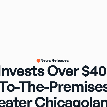
News Releases
Invests Over $40
-To-The-Premises
eater Chicagolan