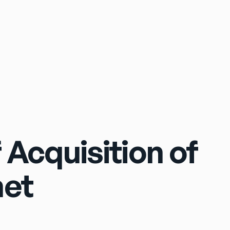
Sign In
Acquisition of
net