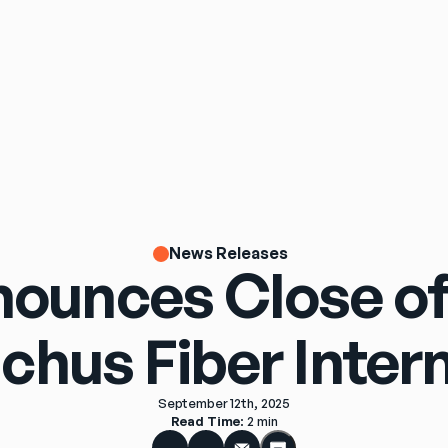
News Releases
nounces Close of 
chus Fiber Inter
September 12th, 2025
Read Time
: 
2 min