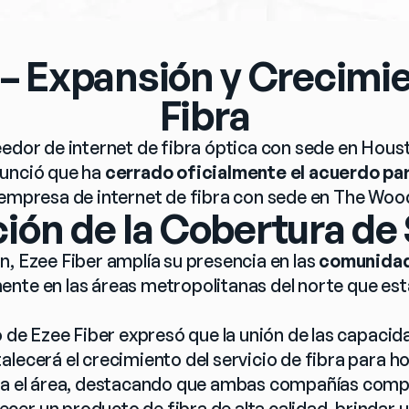
– Expansión y Crecimie
Fibra
eedor de internet de fibra óptica con sede en Houst
unció que ha 
cerrado oficialmente el acuerdo par
 empresa de internet de fibra con sede en The Wood
ión de la Cobertura de 
, Ezee Fiber amplía su presencia en las 
comunidad
mente en las áreas metropolitanas del norte que est
vo de Ezee Fiber expresó que la unión de las capaci
alecerá el crecimiento del servicio de fibra para h
da el área, destacando que ambas compañías compa
r un producto de fibra de alta calidad, brindar un 