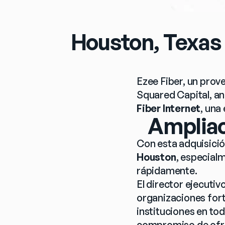
Houston, Texas 
Ezee Fiber, un prov
Squared Capital, an
Fiber Internet
, una
Ampliac
Con esta adquisición
Houston
, especial
rápidamente. 
El director ejecuti
organizaciones fort
instituciones en to
compromiso de ofrece