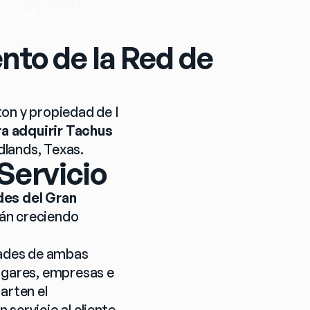
nto de la Red de
on y propiedad de I 
a adquirir Tachus 
lands, Texas. 
Servicio
es del Gran 
án creciendo 
dades de ambas 
ogares, empresas e 
rten el 
servicio al cliente 