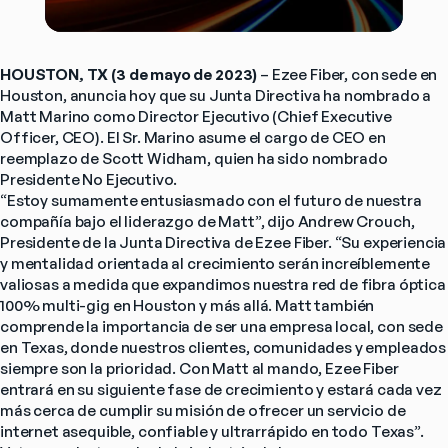
HOUSTON, TX (3 de mayo de 2023)
 – Ezee Fiber, con sede en 
Houston, anuncia hoy que su Junta Directiva ha nombrado a 
Matt Marino como Director Ejecutivo (Chief Executive 
Officer, CEO). El Sr. Marino asume el cargo de CEO en 
reemplazo de Scott Widham, quien ha sido nombrado 
Presidente No Ejecutivo.
“Estoy sumamente entusiasmado con el futuro de nuestra 
compañía bajo el liderazgo de Matt”, dijo Andrew Crouch, 
Presidente de la Junta Directiva de Ezee Fiber. “Su experiencia 
y mentalidad orientada al crecimiento serán increíblemente 
valiosas a medida que expandimos nuestra red de fibra óptica 
100% multi-gig en Houston y más allá. Matt también 
comprende la importancia de ser una empresa local, con sede 
en Texas, donde nuestros clientes, comunidades y empleados 
siempre son la prioridad. Con Matt al mando, Ezee Fiber 
entrará en su siguiente fase de crecimiento y estará cada vez 
más cerca de cumplir su misión de ofrecer un servicio de 
internet asequible, confiable y ultrarrápido en todo Texas”.