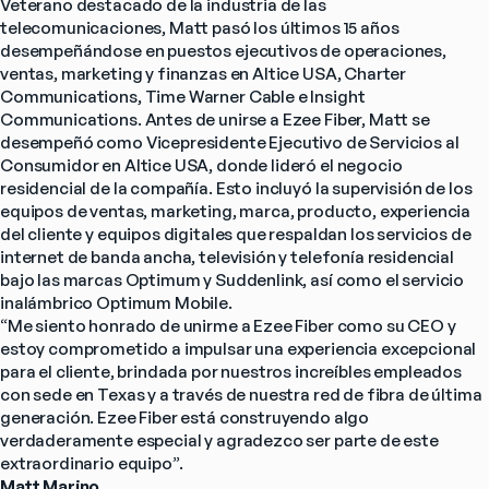
Veterano destacado de la industria de las 
telecomunicaciones, Matt pasó los últimos 15 años 
desempeñándose en puestos ejecutivos de operaciones, 
ventas, marketing y finanzas en Altice USA, Charter 
Communications, Time Warner Cable e Insight 
Communications. Antes de unirse a Ezee Fiber, Matt se 
desempeñó como Vicepresidente Ejecutivo de Servicios al 
Consumidor en Altice USA, donde lideró el negocio 
residencial de la compañía. Esto incluyó la supervisión de los 
equipos de ventas, marketing, marca, producto, experiencia 
del cliente y equipos digitales que respaldan los servicios de 
internet de banda ancha, televisión y telefonía residencial 
bajo las marcas Optimum y Suddenlink, así como el servicio 
inalámbrico Optimum Mobile.
“Me siento honrado de unirme a Ezee Fiber como su CEO y 
estoy comprometido a impulsar una experiencia excepcional 
para el cliente, brindada por nuestros increíbles empleados 
con sede en Texas y a través de nuestra red de fibra de última 
generación. Ezee Fiber está construyendo algo 
verdaderamente especial y agradezco ser parte de este 
extraordinario equipo”.
Matt Marino