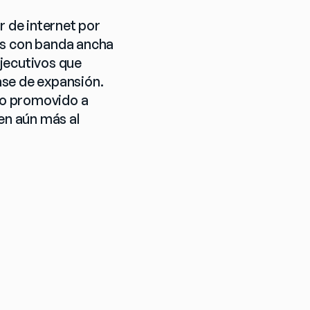
de internet por 
s con banda ancha 
jecutivos que 
ase de expansión.
o promovido a 
n aún más al 