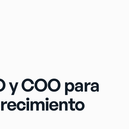
Sign In
O y COO para
crecimiento