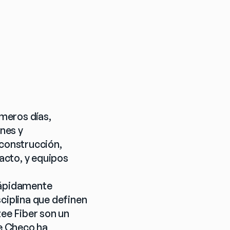
meros días, 
es y 
onstrucción, 
cto, y equipos 
rápidamente 
ciplina que definen 
ee Fiber son un 
e Checo ha 