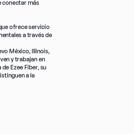
e conectar más 
ue ofrece servicio 
entales a través de 
 México, Illinois, 
en y trabajan en 
 de Ezee Fiber, su 
stinguen a la 