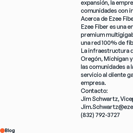
expansión, la empre
comunidades con int
Acerca de Ezee Fib
Ezee Fiber es una e
premium multigigabi
una red 100% de fib
La infraestructura d
Oregón, Michigan y 
las comunidades a la
servicio al cliente 
empresa.
Contacto:
Jim Schwartz, Vice
Jim.Schwartz@eze
(832) 792-3727
Blog