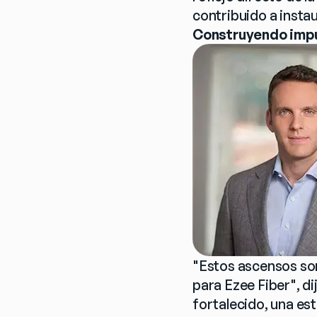
contribuido a instau
Construyendo imp
"Estos ascensos son 
para Ezee Fiber", di
fortalecido, una es