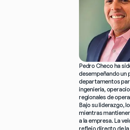
Pedro Checo ha sido
desempeñando un pap
departamentos para
ingeniería, operaci
regionales de opera
Bajo su liderazgo, 
mientras mantienen l
a la empresa. La vel
reflejo directo de l