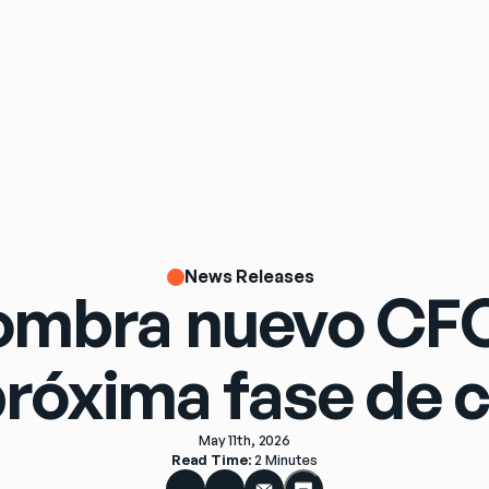
News Releases
nombra nuevo CF
 próxima fase de 
May 11th, 2026
Read Time
: 
2 Minutes