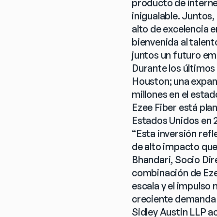
producto de internet
inigualable. Juntos
alto de excelencia e
bienvenida al talent
juntos un futuro e
Durante los últimos
Houston; una expan
millones en el esta
Ezee Fiber está pla
Estados Unidos en 
“Esta inversión refl
de alto impacto que
Bhandari, Socio Dire
combinación de Ezee
escala y el impulso 
creciente demanda d
Sidley Austin LLP a