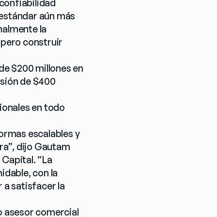
confiabilidad 
 estándar aún más 
almente la 
pero construir 
de $200 millones en 
sión de $400 
onales en todo 
ormas escalables y 
a”, dijo Gautam 
Capital. “La 
dable, con la 
a satisfacer la 
 asesor comercial 