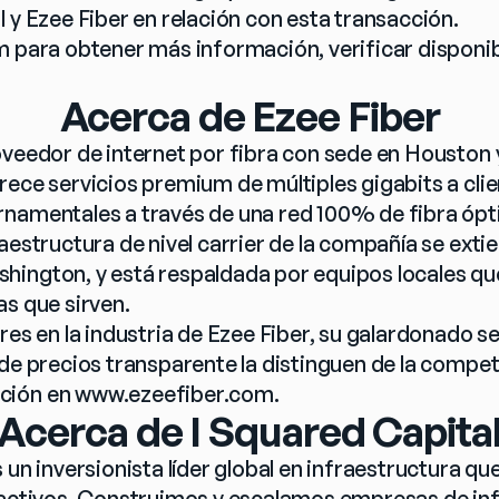
 y Ezee Fiber en relación con esta transacción.
 para obtener más información, verificar disponibil
Acerca de Ezee Fiber
oveedor de internet por fibra con sede en Houston y
ece servicios premium de múltiples gigabits a clien
namentales a través de una red 100% de fibra óptic
aestructura de nivel carrier de la compañía se extie
ington, y está respaldada por equipos locales que 
as que sirven.
res en la industria de Ezee Fiber, su galardonado serv
 de precios transparente la distinguen de la compet
ión en 
www.ezeefiber.com
.
Acerca de I Squared Capita
 un inversionista líder global en infraestructura qu
 activos. Construimos y escalamos empresas de inf