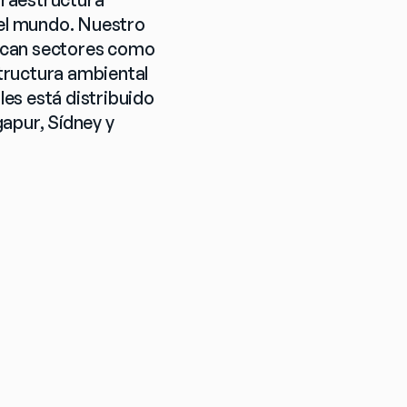
 el mundo. Nuestro 
rcan sectores como 
structura ambiental 
es está distribuido 
apur, Sídney y 