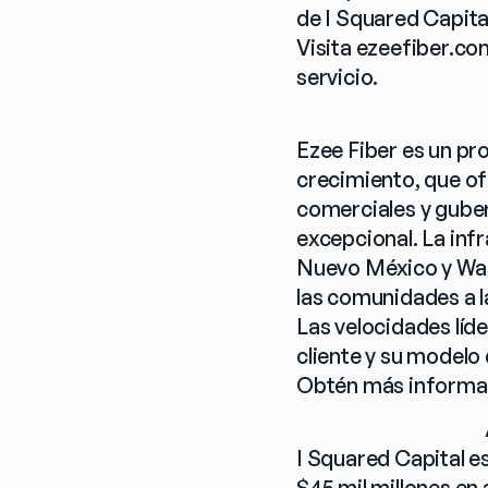
de I Squared Capital
Visita ezeefiber.com
servicio.
Ezee Fiber es un pr
crecimiento, que ofr
comerciales y guber
excepcional. La infr
Nuevo México y Wash
las comunidades a l
Las velocidades líde
cliente y su modelo
Obtén más informac
I Squared Capital es
$45 mil millones en