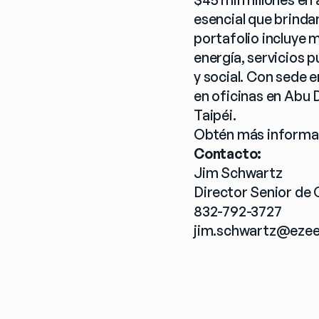
esencial que brinda
portafolio incluye 
energía, servicios p
y social. Con sede 
en oficinas en Abu 
Taipéi.
Obtén más informac
Contacto:
Jim Schwartz
Director Senior de
832-792-3727
jim.schwartz@ezee