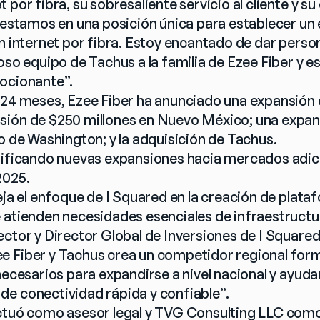
 por fibra, su sobresaliente servicio al cliente y su 
, estamos en una posición única para establecer un
n internet por fibra. Estoy encantado de dar person
oso equipo de Tachus a la familia de Ezee Fiber y es
mocionante”.
 24 meses, Ezee Fiber ha anunciado una expansión 
sión de $250 millones en Nuevo México; una expan
do de Washington; y la adquisición de Tachus.
nificando nuevas expansiones hacia mercados adici
2025.
eja el enfoque de I Squared en la creación de plataf
 atienden necesidades esenciales de infraestructur
ctor y Director Global de Inversiones de I Squared 
 Fiber y Tachus crea un competidor regional formi
necesarios para expandirse a nivel nacional y ayudar 
e conectividad rápida y confiable”.
ctuó como asesor legal y TVG Consulting LLC como