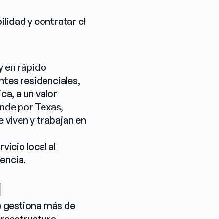
idad y contratar el 
 en rápido 
tes residenciales, 
a, a un valor 
nde por Texas, 
viven y trabajan en 
icio local al 
encia.
l
e gestiona más de 
raestructura 