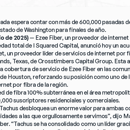
da espera contar con más de 600,000 pasadas de 
stado de Washington para finales de año.
io de 2025)
 — Ezee Fiber, un proveedor de internet 
dad total de I Squared Capital, anunció hoy un acue
t, un proveedor líder de servicios de internet por f
ds, Texas, de Crosstimbers Capital Group. Esta a
a cobertura de servicio de Ezee Fiber en las comuni
de Houston, reforzando su posición como uno de lo
net por fibra de la región.
d de fibra 100% subterránea en el área metropolit
,000 suscriptores residenciales y comerciales.
y Tachus desbloquea un enorme valor para ambas c
nidades a las que orgullosamente servimos”, dijo Ma
iber. “Tachus se ha consolidado como un líder graci