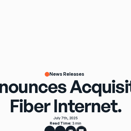
News Releases
nounces Acquisi
Fiber Internet.
July 7th, 2025
Read Time
: 
3 min