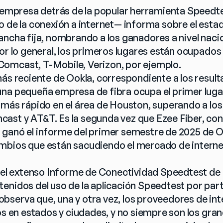
a empresa detrás de la popular herramienta Speedte
 de la conexión a internet— informa sobre el estado
ncha fija, nombrando a los ganadores a nivel nacion
Por lo general, los primeros lugares están ocupado
omcast, T-Mobile, Verizon, por ejemplo.
más reciente de Ookla, correspondiente a los result
na pequeña empresa de fibra ocupa el primer lugar
 más rápido en el área de Houston, superando a lo
st y AT&T. Es la segunda vez que Ezee Fiber, con se
ganó el informe del primer semestre de 2025 de Oo
mbios que están sacudiendo el mercado de internet
r el extenso Informe de Conectividad Speedtest d
enidos del uso de la aplicación Speedtest por parte
serva que, una y otra vez, los proveedores de inte
dos en estados y ciudades, y no siempre son los gra