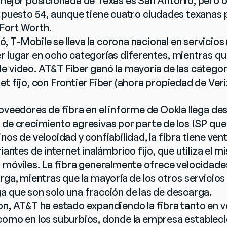
mejor posicionada de Texas es San Antonio, pero ocu
l puesto 54, aunque tiene cuatro ciudades texanas p
 Fort Worth.
 T-Mobile se lleva la corona nacional en servicios 
r lugar en ocho categorías diferentes, mientras que
e video. AT&T Fiber ganó la mayoría de las catego
et fijo, con Frontier Fiber (ahora propiedad de Ver
oveedores de fibra en el informe de Ookla llega des
 de crecimiento agresivas por parte de los ISP que
nos de velocidad y confiabilidad, la fibra tiene venta
riantes de internet inalámbrico fijo, que utiliza el m
s móviles. La fibra generalmente ofrece velocidade
rga, mientras que la mayoría de los otros servicios 
a que son solo una fracción de las de descarga.
on, AT&T ha estado expandiendo la fibra tanto en v
como en los suburbios, donde la empresa estableci