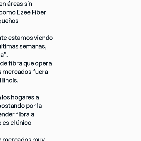
 áreas sin 
 como Ezee Fiber 
queños 
nte estamos viendo 
últimas semanas, 
a”.
e fibra que opera 
s mercados fuera 
linois.
 los hogares a 
postando por la 
nder fibra a 
es el único 
en mercados muy 