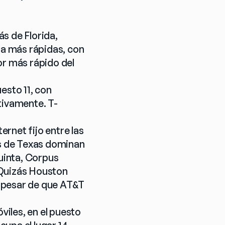
s de Florida, 
a más rápidas, con 
 más rápido del 
sto 11, con 
tivamente. T-
net fijo entre las 
s de Texas dominan 
uinta, Corpus 
Quizás Houston 
 pesar de que AT&T 
iles, en el puesto 