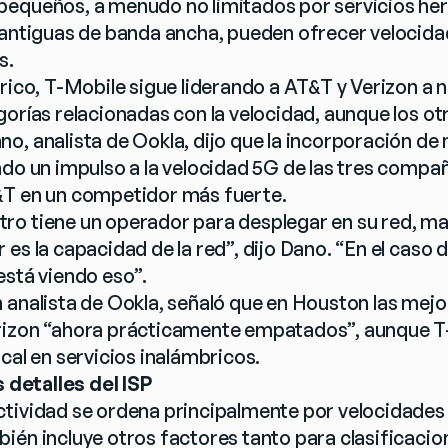
pequeños, a menudo no limitados por servicios he
 antiguas de banda ancha, pueden ofrecer velocida
s.
rico, T-Mobile sigue liderando a AT&T y Verizon a niv
orías relacionadas con la velocidad, aunque los otr
o, analista de Ookla, dijo que la incorporación de 
do un impulso a la velocidad 5G de las tres compañía
&T en un competidor más fuerte.
o tiene un operador para desplegar en su red, ma
es la capacidad de la red”, dijo Dano. “En el caso d
está viendo eso”.
 analista de Ookla, señaló que en Houston las mejor
rizon “ahora prácticamente empatados”, aunque T-
cal en servicios inalámbricos.
s detalles del ISP
tividad se ordena principalmente por velocidades
ién incluye otros factores tanto para clasificacion