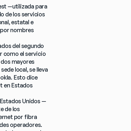
st —utilizada para 
 de los servicios 
al, estatal e 
s por nombres 
ados del segundo 
 como el servicio 
s dos mayores 
de local, se lleva 
kla. Esto dice 
 en Estados 
e Estados Unidos —
 de los 
rnet por fibra 
ndes operadores. 