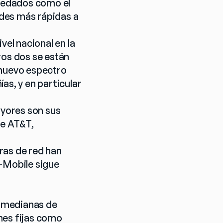
redados como el 
des más rápidas a 
el nacional en la 
os dos se están 
nuevo espectro 
s, y en particular 
yores son sus 
e AT&T, 
as de red han 
Mobile sigue 
 medianas de 
es fijas como 