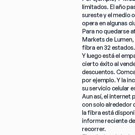
limitados. El año p
sureste y el medio 
opera en algunas ciu
Para no quedarse at
Markets de Lumen, l
fibra en 32 estados
Y luego está el emp
cierto éxito al vend
descuentos. Comcast
por ejemplo. Y la in
su servicio celular 
Aun así, el internet
con solo alrededor d
la fibra está dispon
informe reciente de
recorrer.