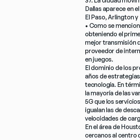
37. La ciudad móvil 
Dallas aparece en e
El Paso, Arlington y
• Como se mencionó,
obteniendo el prime
mejor transmisión d
proveedor de intern
en juegos.
El dominio de los pr
años de estrategias
tecnología. En térmi
la mayoría de las va
5G que los servicio
igualan las de desca
velocidades de carg
En el área de Houst
cercanos al centro 