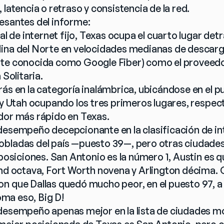
 latencia o retraso y consistencia de la red.
esantes del informe:
al de internet fijo, Texas ocupa el cuarto lugar detrá
ina del Norte en velocidades medianas de descarg
nte conocida como Google Fiber) como el proveedor
 Solitaria.
ás en la categoría inalámbrica, ubicándose en el pue
s y Utah ocupando los tres primeros lugares, respec
dor más rápido en Texas.
esempeño decepcionante en la clasificación de inter
obladas del país —puesto 39—, pero otras ciudade
 posiciones. San Antonio es la número 1, Austin es q
and octava, Fort Worth novena y Arlington décima. 
n que Dallas quedó mucho peor, en el puesto 97, a
Toma eso, Big D!
desempeño apenas mejor en la lista de ciudades móv