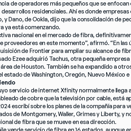
cia de operadores más pequeños que se enfocan en
s desarrollos residenciales. Ahí es donde empresas
, y Dano, de Ookla, dijo que la consolidación de pe
ra ya está comenzando.
iva nacional en el mercado de fibra, definitivame
e proveedores en este momento”, afirmó. “En las 
uisición de Frontier para ampliar su alcance de fibr
sado Ezee adquirió Tachus, otra pequeña empresa d
l área de Houston. También se ha expandido a otro
 el estado de Washington, Oregón, Nuevo México e Il
ciendo
o servicio de internet Xfinity normalmente llega a
leado de cobre que la televisión por cable, está a
024 escribí sobre los planes de la compañía para ve
ados de Montgomery, Waller, Grimes y Liberty, y no 
ional de fibra que se mueve en esa dirección.
le vende servicio de fibra en 16 estados, aunque 