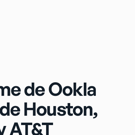
Sign In
rme de Ookla
 de Houston,
y AT&T