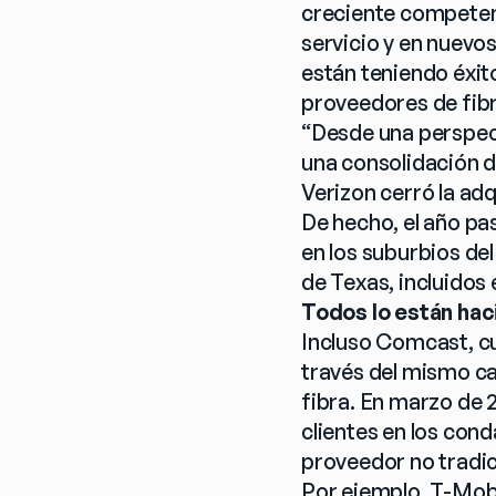
creciente competen
servicio y en nuevo
están teniendo éxito
proveedores de fib
“Desde una perspect
una consolidación d
Verizon cerró la adq
De hecho, el año pa
en los suburbios de
de Texas, incluidos
Todos lo están ha
Incluso Comcast, cuy
través del mismo cab
fibra. En marzo de 2
clientes en los cond
proveedor no tradic
Por ejemplo, T-Mobi