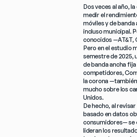
Dos veces al año, l
medir el rendimiento
móviles y de banda a
incluso municipal. 
conocidos —AT&T, C
Pero en el estudio 
semestre de 2025, u
de banda ancha fija
competidores, Comca
la corona —también 
mucho sobre los ca
Unidos.
De hecho, al revisa
basado en datos obt
consumidores— se ob
lideran los resulta