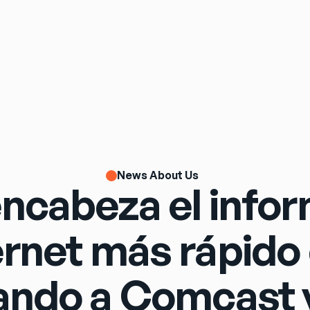
News About Us
encabeza el info
ernet más rápido
ando a Comcast 