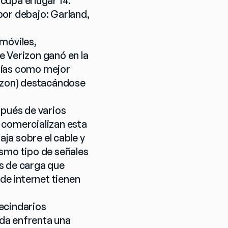
pa el lugar 14. 
or debajo: Garland, 
móviles, 
 Verizon ganó en la 
rías como mejor 
izon) destacándose 
pués de varios 
 comercializan esta 
ja sobre el cable y 
ismo tipo de señales 
s de carga que 
de internet tienen 
ecindarios 
da enfrenta una 