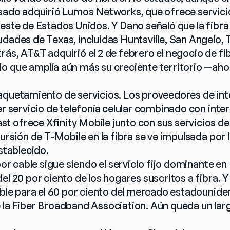
asado adquirió Lumos Networks, que ofrece servicios
oeste de Estados Unidos. Y Dano señaló que la fibra
dades de Texas, incluidas Huntsville, San Angelo, Ty
rás, AT&T adquirió el 2 de febrero el negocio de fi
o que amplía aún más su creciente territorio —ahor
.
aquetamiento de servicios. Los proveedores de inte
er servicio de telefonía celular combinado con inter
 ofrece Xfinity Mobile junto con sus servicios de i
cursión de T-Mobile en la fibra se ve impulsada por
establecido.
 por cable sigue siendo el servicio fijo dominante en
el 20 por ciento de los hogares suscritos a fibra. Y
ible para el 60 por ciento del mercado estadounide
 la Fiber Broadband Association. Aún queda un lar