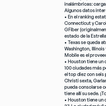
inalámbricas: carga,
Algunos datos inter
• En el ranking estat
Connecticut y Carol
GFiber (originalme
estado de la Estrella
• Texas se queda atr
Washington, Illinoi
Mobile es el provee
• Houston tiene un d
100 ciudades más p
el top diez con seis
Christi sexta, Garl
pueda consolarse co
tiene allí su sede. ¡
• Houston tiene un 