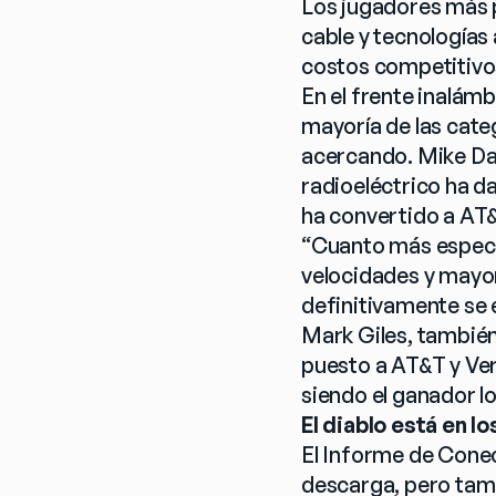
Los jugadores más 
cable y tecnologías
costos competitivo
En el frente inalámb
mayoría de las categ
acercando. Mike Dan
radioeléctrico ha da
ha convertido a AT
“Cuanto más espectr
velocidades y mayor 
definitivamente se 
Mark Giles, también
puesto a AT&T y Ve
siendo el ganador lo
El diablo está en lo
El Informe de Conec
descarga, pero tamb