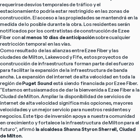
requerirse desvíos temporales de tráfico y el 
estacionamiento podría estar restringido en las zonas de 
construcción. El acceso a las propiedades se mantendrá en la 
medida de lo posible durante la obra. Los residentes serán 
notificados por los contratistas de construcción de Ezee 
Fiber con 
al menos 10 días de anticipación
 sobre cualquier 
restricción temporal en las vías.
Como resultado de las alianzas entre Ezee Fiber y las 
ciudades de Milton, Lakewood y Fife, estos proyectos de 
construcción de infraestructura forman parte del esfuerzo 
para facilitar la expansión de la infraestructura de banda 
ancha. La expansión del internet de alta velocidad en toda la 
región de 
Puget Sound
 está siendo financiada por Ezee Fiber.
“Estamos entusiasmados de dar la bienvenida a Ezee Fiber a la 
Ciudad de Milton. Ampliar la disponibilidad de servicios de 
internet de alta velocidad significa más opciones, mayores 
velocidades y un mejor servicio para nuestros residentes y 
negocios. Este tipo de inversión apoya a nuestra comunidad 
en crecimiento y fortalece la infraestructura de Milton para el 
futuro”, afirmó 
la alcaldesa Shanna Styron Sherrell, Ciudad 
de Milton
.