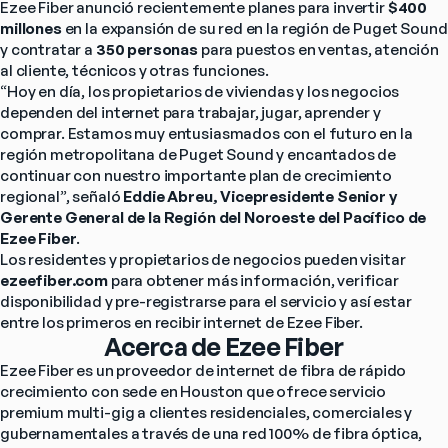
Ezee Fiber anunció recientemente planes para invertir 
$400 
millones
 en la expansión de su red en la región de Puget Sound 
y contratar a 
350 personas
 para puestos en ventas, atención 
al cliente, técnicos y otras funciones.
“Hoy en día, los propietarios de viviendas y los negocios 
dependen del internet para trabajar, jugar, aprender y 
comprar. Estamos muy entusiasmados con el futuro en la 
región metropolitana de Puget Sound y encantados de 
continuar con nuestro importante plan de crecimiento 
regional”, señaló 
Eddie Abreu, Vicepresidente Senior y 
Gerente General de la Región del Noroeste del Pacífico de 
Ezee Fiber
.
Los residentes y propietarios de negocios pueden visitar 
ezeefiber.com
 para obtener más información, verificar 
disponibilidad y pre-registrarse para el servicio y así estar 
entre los primeros en recibir internet de Ezee Fiber.
Acerca de Ezee Fiber
Ezee Fiber es un proveedor de internet de fibra de rápido 
crecimiento con sede en Houston que ofrece servicio 
premium multi-gig a clientes residenciales, comerciales y 
gubernamentales a través de una red 100% de fibra óptica, 