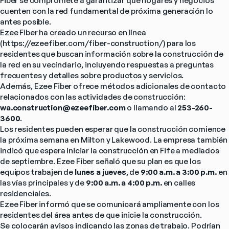
Fiber se compromete a garantizar que hogares y negocios 
cuenten con la red fundamental de próxima generación lo 
antes posible.
Ezee Fiber ha creado un recurso en línea 
(
https://ezeefiber.com/fiber-construction/
) para los 
residentes que buscan información sobre la construcción de 
la red en su vecindario, incluyendo respuestas a preguntas 
frecuentes y detalles sobre productos y servicios.
Además, Ezee Fiber ofrece métodos adicionales de contacto 
relacionados con las actividades de construcción: 
wa.construction@ezeefiber.com
 o llamando al 
253-260-
3600
.
Los residentes pueden esperar que la construcción comience 
la próxima semana en Milton y Lakewood. La empresa también 
indicó que espera iniciar la construcción en Fife a mediados 
de septiembre. Ezee Fiber señaló que su plan es que los 
equipos trabajen de 
lunes a jueves
, de 
9:00 a.m. a 3:00 p.m.
 en 
las vías principales y de 
9:00 a.m. a 4:00 p.m.
 en calles 
residenciales.
Ezee Fiber informó que se comunicará ampliamente con los 
residentes del área antes de que inicie la construcción.
Se colocarán avisos indicando las zonas de trabajo. Podrían 