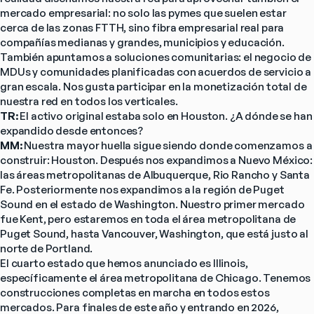
mercado empresarial: no solo las pymes que suelen estar 
cerca de las zonas FTTH, sino fibra empresarial real para 
compañías medianas y grandes, municipios y educación.
También apuntamos a soluciones comunitarias: el negocio de 
MDUs y comunidades planificadas con acuerdos de servicio a 
gran escala. Nos gusta participar en la monetización total de 
nuestra red en todos los verticales.
TR: 
El activo original estaba solo en Houston. ¿A dónde se han 
expandido desde entonces?
MM: 
Nuestra mayor huella sigue siendo donde comenzamos a 
construir: Houston. Después nos expandimos a Nuevo México: 
las áreas metropolitanas de Albuquerque, Rio Rancho y Santa 
Fe. Posteriormente nos expandimos a la región de Puget 
Sound en el estado de Washington. Nuestro primer mercado 
fue Kent, pero estaremos en toda el área metropolitana de 
Puget Sound, hasta Vancouver, Washington, que está justo al 
norte de Portland.
El cuarto estado que hemos anunciado es Illinois, 
específicamente el área metropolitana de Chicago. Tenemos 
construcciones completas en marcha en todos estos 
mercados. Para finales de este año y entrando en 2026, 