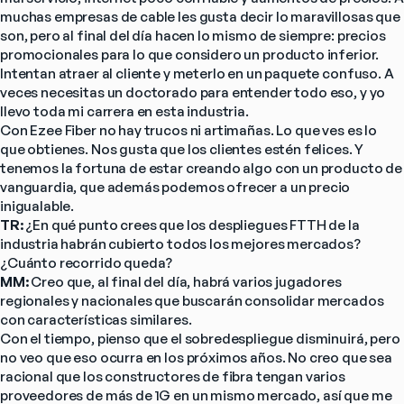
muchas empresas de cable les gusta decir lo maravillosas que 
son, pero al final del día hacen lo mismo de siempre: precios 
promocionales para lo que considero un producto inferior. 
Intentan atraer al cliente y meterlo en un paquete confuso. A 
veces necesitas un doctorado para entender todo eso, y yo 
llevo toda mi carrera en esta industria.
Con Ezee Fiber no hay trucos ni artimañas. Lo que ves es lo 
que obtienes. Nos gusta que los clientes estén felices. Y 
tenemos la fortuna de estar creando algo con un producto de 
vanguardia, que además podemos ofrecer a un precio 
inigualable.
TR: 
¿En qué punto crees que los despliegues FTTH de la 
industria habrán cubierto todos los mejores mercados? 
¿Cuánto recorrido queda?
MM: 
Creo que, al final del día, habrá varios jugadores 
regionales y nacionales que buscarán consolidar mercados 
con características similares.
Con el tiempo, pienso que el sobredespliegue disminuirá, pero 
no veo que eso ocurra en los próximos años. No creo que sea 
racional que los constructores de fibra tengan varios 
proveedores de más de 1G en un mismo mercado, así que me 