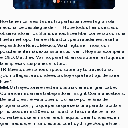
Hoy tenemos la visita de otro participante en la gran ola 
nacional de despliegue de FTTH que todos hemos estado 
observando en los últimos años. Ezee Fiber comenzó con una 
huella metropolitana en Houston, pero rápidamente se ha 
expandido a Nuevo México, Washington e Illinois, con 
posiblemente más expansiones por venir. Hoy nos acompaña 
el CEO, Matthew Marino, para hablarnos sobre el enfoque de 
la empresa y sus planes a futuro.
TR: 
Bueno, cuéntanos un poco sobre ti y tu trayectoria. 
¿Cómo llegaste a donde estás hoy y qué te atrajo de Ezee 
Fiber?
MM: 
Mi trayectoria en esta industria viene del gran cable. 
Comencé mi carrera trabajando en Insight Communications. 
De hecho, entré —aunque no lo creas— por el área de 
programación, y lo que pensé que sería una parada rápida a 
principios de mis 20 en una industria fascinante terminó 
convirtiéndose en mi carrera. El equipo de entonces es, en 
gran medida, el mismo equipo que hoy dirige Google Fiber. 