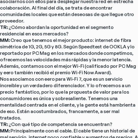
asociarnos con ellos para desplegar nuestra red en estrecha 
colaboración. Al final del día, se trata de encontrar 
comunidades locales que están deseosas de que llegue otro 
proveedor.
TR: 
¿Cómo abordan la oportunidad en el segmento 
residencial en esos mercados?
MM: 
Creo que tenemos el mejor producto: internet de fibra 
simétrica de 1G, 2G, 5G y 8G. Según Speedtest de OOKLA y lo 
reportado por PC Mag en los mercados donde competimos, 
ofrecemos las velocidades más rápidas y la menor latencia. 
Además, contamos con el mejor Wi-Fi (calificado por PC Mag 
y eero también recibió el premio Wi-Fi Now Award).
Nos asociamos con eero para Wi-Fi 7, que es un servicio 
increíble y un verdadero diferenciador. Y lo ofrecemos a un 
precio fantástico, por lo que la propuesta de valor para los 
consumidores es única y sobresaliente. Tenemos una 
mentalidad centrada en el cliente, y la gente está hambrienta 
de eso. Están acostumbrados, francamente, a ser mal 
tratados.
TR: 
¿Con qué tipo de competencia se encuentran?
MM: 
Principalmente con el cable. El cable tiene un historial de 
mal servicio, internet poco confiable y aumentos de precios. A 