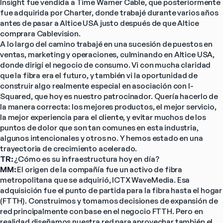
Insight fue vendida a Time Warner Cable, que posteriormente 
fue adquirida por Charter, donde trabajé durante varios años 
antes de pasar a Altice USA justo después de que Altice 
comprara Cablevision.
A lo largo del camino trabajé en una sucesión de puestos en 
ventas, marketing y operaciones, culminando en Altice USA, 
donde dirigí el negocio de consumo. Vi con mucha claridad 
que la fibra era el futuro, y también vi la oportunidad de 
construir algo realmente especial en asociación con I-
Squared, que hoy es nuestro patrocinador. Quería hacerlo de 
la manera correcta: los mejores productos, el mejor servicio, 
la mejor experiencia para el cliente, y evitar muchos de los 
puntos de dolor que son tan comunes en esta industria, 
algunos intencionales y otros no. Y hemos estado en una 
trayectoria de crecimiento acelerado.
TR: 
¿Cómo es su infraestructura hoy en día?
MM: 
El origen de la compañía fue un activo de fibra 
metropolitana que se adquirió, ICTX WaveMedia. Esa 
adquisición fue el punto de partida para la fibra hasta el hogar 
(FTTH). Construimos y tomamos decisiones de expansión de 
red principalmente con base en el negocio FTTH. Pero en 
realidad diseñamos nuestra red para aprovechar también el 