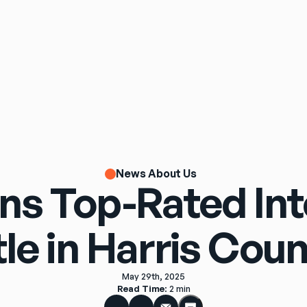
News About Us
rns Top-Rated Int
tle in Harris Coun
May 29th, 2025
Read Time
: 
2 min