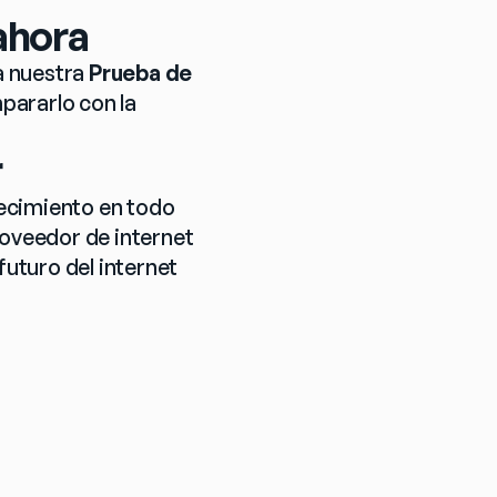
ahora
 nuestra 
Prueba de 
pararlo con la 
r
ecimiento en todo 
oveedor de internet 
uturo del internet 