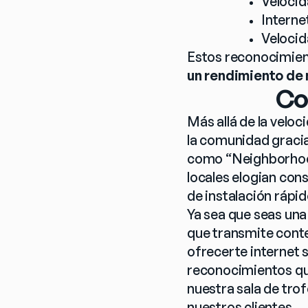
Velocid
Interne
Velocid
Estos reconocimient
un rendimiento de 
Co
Más allá de la veloc
la comunidad gracia
como “Neighborhood
locales elogian con
de instalación rápid
Ya sea que seas una
que transmite cont
ofrecerte internet 
reconocimientos que
nuestra sala de tro
nuestros clientes.