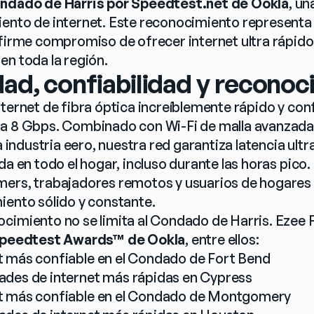
ondado de Harris por Speedtest.net de Ookla
, un
ento de internet. Este reconocimiento representa 
 firme compromiso de ofrecer internet ultra rápido 
en toda la región.
dad, confiabilidad y reconoc
ternet de fibra óptica increíblemente rápido y conf
a 8 Gbps. Combinado con Wi-Fi de malla avanzada 
la industria eero, nuestra red garantiza latencia ultr
a en todo el hogar, incluso durante las horas pico. E
ers, trabajadores remotos y usuarios de hogares i
iento sólido y constante.
cimiento no se limita al Condado de Harris. Ezee Fi
peedtest Awards™ de Ookla
, entre ellos:
t más confiable en el Condado de Fort Bend
ades de internet más rápidas en Cypress
t más confiable en el Condado de Montgomery