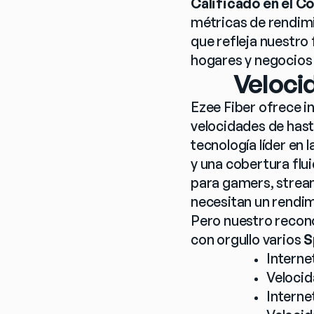
Calificado en el C
métricas de rendimi
que refleja nuestro
hogares y negocios 
Veloci
Ezee Fiber ofrece in
velocidades de hast
tecnología líder en 
y una cobertura fluid
para gamers, stream
necesitan un rendim
Pero nuestro recono
con orgullo varios 
S
Interne
Velocid
Interne