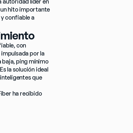
a autoridad líder en 
un hito importante 
y confiable a 
imiento
iable, con 
impulsada por la 
a baja, ping mínimo 
s la solución ideal 
nteligentes que 
ber ha recibido 