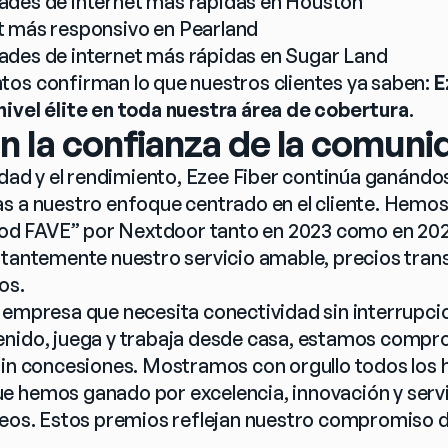
ades de internet más rápidas en Houston
t más responsivo en Pearland
ades de internet más rápidas en Sugar Land
os confirman lo que nuestros clientes ya saben: 
E
nivel élite en toda nuestra área de cobertura
.
n la confianza de la comuni
idad y el rendimiento, Ezee Fiber continúa ganándos
s a nuestro enfoque centrado en el cliente. Hemos
 FAVE” por Nextdoor tanto en 2023 como en 2024
stantemente nuestro servicio amable, precios tran
os.
 empresa que necesita conectividad sin interrupcio
enido, juega y trabaja desde casa, estamos compr
sin concesiones. Mostramos con orgullo todos los h
 hemos ganado por excelencia, innovación y servi
feos. Estos premios reflejan nuestro compromiso de