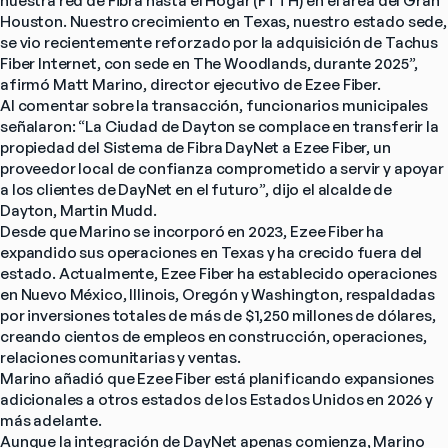
nuestra red de Fibra hasta el Hogar (FTTH) en el área del Gran 
Houston. Nuestro crecimiento en Texas, nuestro estado sede, 
se vio recientemente reforzado por la adquisición de Tachus 
Fiber Internet, con sede en The Woodlands, durante 2025”, 
afirmó Matt Marino, director ejecutivo de Ezee Fiber.
Al comentar sobre la transacción, funcionarios municipales 
señalaron: “La Ciudad de Dayton se complace en transferir la 
propiedad del Sistema de Fibra DayNet a Ezee Fiber, un 
proveedor local de confianza comprometido a servir y apoyar 
a los clientes de DayNet en el futuro”, dijo el alcalde de 
Dayton, Martin Mudd.
Desde que Marino se incorporó en 2023, Ezee Fiber ha 
expandido sus operaciones en Texas y ha crecido fuera del 
estado. Actualmente, Ezee Fiber ha establecido operaciones 
en Nuevo México, Illinois, Oregón y Washington, respaldadas 
por inversiones totales de más de $1,250 millones de dólares, 
creando cientos de empleos en construcción, operaciones, 
relaciones comunitarias y ventas.
Marino añadió que Ezee Fiber está planificando expansiones 
adicionales a otros estados de los Estados Unidos en 2026 y 
más adelante.
Aunque la integración de DayNet apenas comienza, Marino 