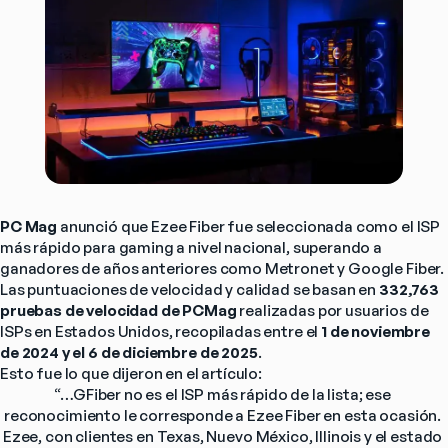
PC Mag
 anunció que Ezee Fiber fue seleccionada como el ISP 
más rápido para gaming a nivel nacional, superando a 
ganadores de años anteriores como Metronet y Google Fiber.
Las puntuaciones de velocidad y calidad se basan en 
332,763 
pruebas de velocidad de PCMag
 realizadas por usuarios de 
ISPs en Estados Unidos, recopiladas entre el 
1 de noviembre 
de 2024 y el 6 de diciembre de 2025
.
Esto fue lo que dijeron en el artículo:
“…GFiber no es el ISP más rápido de la lista; ese 
reconocimiento le corresponde a Ezee Fiber en esta ocasión. 
Ezee, con clientes en Texas, Nuevo México, Illinois y el estado 