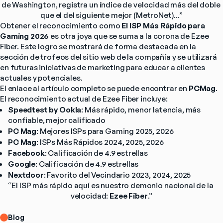
de Washington, registra un índice de velocidad más del doble 
que el del siguiente mejor (MetroNet)...”
Obtener el reconocimiento como 
El ISP Más Rápido para 
Gaming 2026
 es otra joya que se suma a la corona de Ezee 
Fiber. Este logro se mostrará de forma destacada en la 
sección de trofeos del sitio web de la compañía y se utilizará 
en futuras iniciativas de marketing para educar a clientes 
actuales y potenciales.
El enlace al artículo completo se puede encontrar en 
PCMag
.
El reconocimiento actual de Ezee Fiber incluye:
Speedtest by Ookla
: Más rápido, menor latencia, más 
confiable, mejor calificado
PC Mag
: Mejores ISPs para Gaming 2025, 2026
PC Mag
: ISPs Más Rápidos 2024, 2025, 2026
Facebook
: Calificación de 4.9 estrellas
Google
: Calificación de 4.9 estrellas
Nextdoor
: Favorito del Vecindario 2023, 2024, 2025
“El ISP más rápido aquí es nuestro demonio nacional de la 
velocidad: 
Ezee Fiber
.”
Blog